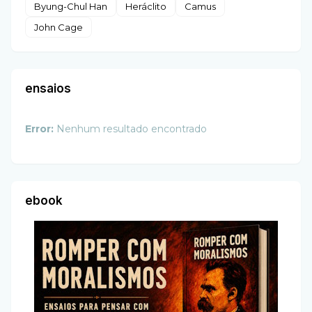
Byung-Chul Han
Heráclito
Camus
John Cage
ensaios
Error:
Nenhum resultado encontrado
ebook