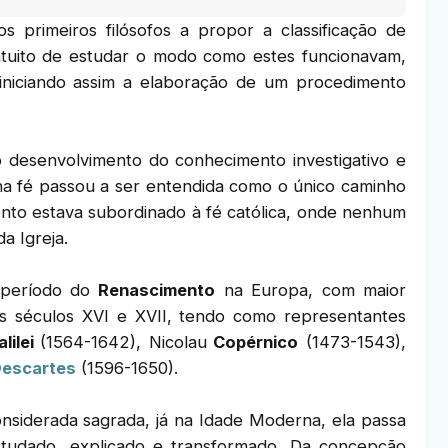
s primeiros filósofos a propor a classificação de
intuito de estudar o modo como estes funcionavam,
 iniciando assim a elaboração de um procedimento
 desenvolvimento do conhecimento investigativo e
 na fé passou a ser entendida como o único caminho
nto estava subordinado à fé católica, onde nenhum
a Igreja.
 período do
Renascimento
na Europa, com maior
s séculos XVI e XVII, tendo como representantes
alilei
(1564-1642), Nicolau
Copérnico
(1473-1543),
escartes
(1596-1650).
nsiderada sagrada, já na Idade Moderna, ela passa
studado, explicado e transformado. Da concepção