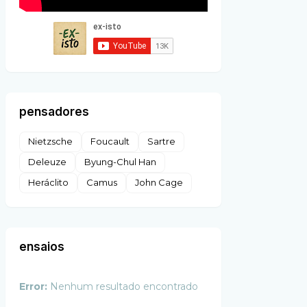
pensadores
Nietzsche
Foucault
Sartre
Deleuze
Byung-Chul Han
Heráclito
Camus
John Cage
ensaios
Error:
Nenhum resultado encontrado