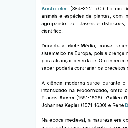
Aristóteles
(384-322 a.C.) foi um do
animais e espécies de plantas, com 
agrupando por classes e distinções,
científico.
Durante a
Idade Média
, houve pouco
sistemático na Europa, pois a crença
para alcançar a verdade. O conhecime
saber poderia contrariar os preceitos d
A ciência moderna surge durante o
intensidade na Modernidade, entre o
Francis
Bacon
(1561-1626),
Galileu G
Johannes
Kepler
(1571-1630) e René
D
Na época medieval, a natureza era co
a ser vista como um objeto a ser e