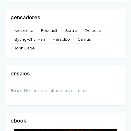
pensadores
Nietzsche
Foucault
Sartre
Deleuze
Byung-Chul Han
Heráclito
Camus
John Cage
ensaios
Error:
Nenhum resultado encontrado
ebook