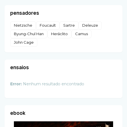
pensadores
Nietzsche
Foucault
Sartre
Deleuze
Byung-Chul Han
Heráclito
Camus
John Cage
ensaios
Error:
Nenhum resultado encontrado
ebook