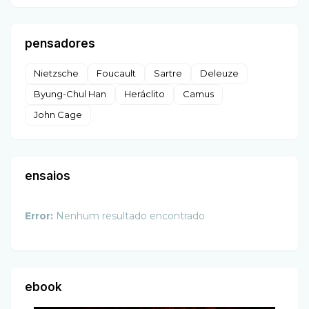
pensadores
Nietzsche
Foucault
Sartre
Deleuze
Byung-Chul Han
Heráclito
Camus
John Cage
ensaios
Error:
Nenhum resultado encontrado
ebook