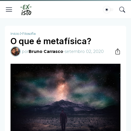
Início
Filosofia
O que é metafísica?
por
Bruno Carrasco
-
setembro 02, 2020