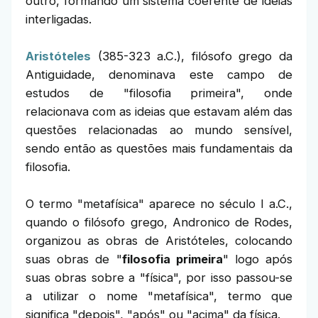
outro, formando um sistema coerente de ideias
interligadas.
Aristóteles
(385-323 a.C.), filósofo grego da
Antiguidade, denominava este campo de
estudos de "filosofia primeira", onde
relacionava com as ideias que estavam além das
questões relacionadas ao mundo sensível,
sendo então as questões mais fundamentais da
filosofia.
O termo "metafísica" aparece no século I a.C.,
quando o filósofo grego, Andronico de Rodes,
organizou as obras de Aristóteles, colocando
suas obras de "
filosofia primeira
" logo após
suas obras sobre a "física", por isso passou-se
a utilizar o nome "metafísica", termo que
significa "depois", "após" ou "acima" da física.