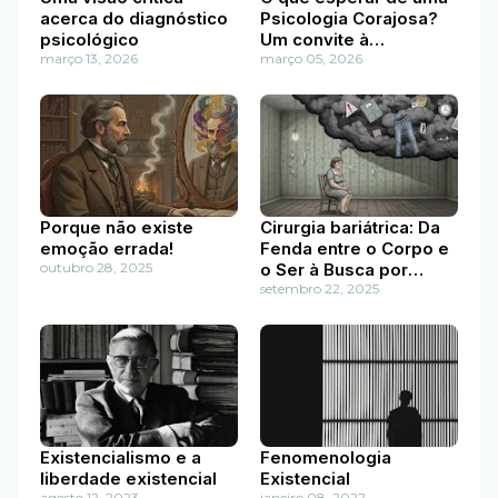
acerca do diagnóstico
Psicologia Corajosa?
psicológico
Um convite à
março 13, 2026
existência autêntica
março 05, 2026
Porque não existe
Cirurgia bariátrica: Da
emoção errada!
Fenda entre o Corpo e
outubro 28, 2025
o Ser à Busca por
Autenticidade
setembro 22, 2025
Existencialismo e a
Fenomenologia
liberdade existencial
Existencial
agosto 12, 2023
janeiro 08, 2022