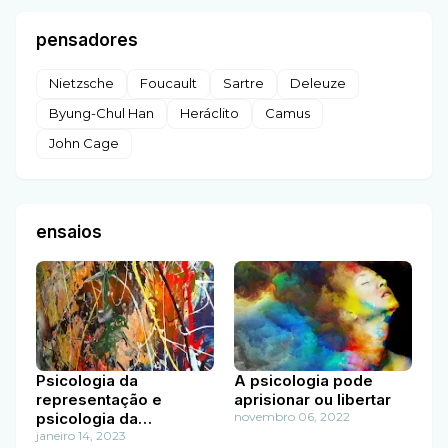
pensadores
Nietzsche
Foucault
Sartre
Deleuze
Byung-Chul Han
Heráclito
Camus
John Cage
ensaios
Psicologia da
A psicologia pode
representação e
aprisionar ou libertar
psicologia da
novembro 06, 2022
diferença
janeiro 14, 2023