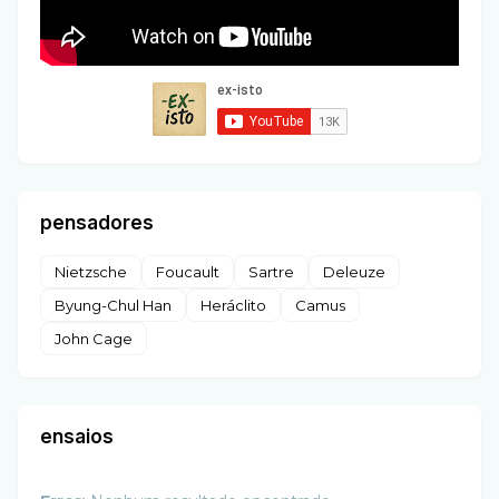
pensadores
Nietzsche
Foucault
Sartre
Deleuze
Byung-Chul Han
Heráclito
Camus
John Cage
ensaios