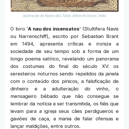
Ilustração do Navio dos Tolos, Albrecht Dürer, 1494
O livro '
A nau dos insensatos
' (Stultifera Navis
ou Narrenschiff), escrito por Sebastian Brant
em 1494, apresenta críticas e ironiza a
sociedade de seu tempo sob a forma de um
longo poema satírico, revelando um panorama
dos costumes do final do século XV: os
seresteiros noturnos sendo repelidos da janela
com o conteúdo dos pinicos, a falsificação de
dinheiro e a adulteração do vinho, o
mensageiro bêbado que não consegue se
lembrar da notícia a ser transmitida, os fiéis que
levam para a igreja seus cães perdigueiros e
gaviões de caça, a mania de falar ofensas e
lançar maldições, entre outros.