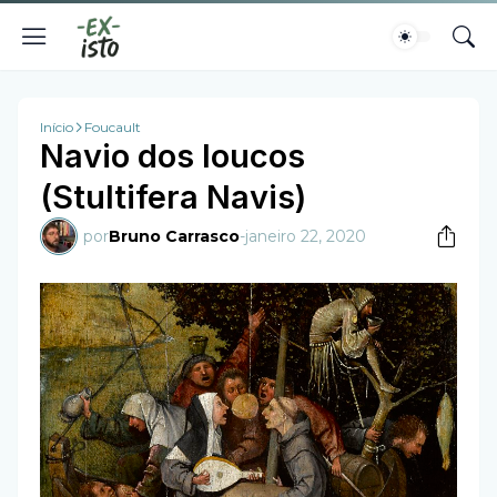
Início
Foucault
Navio dos loucos
(Stultifera Navis)
por
Bruno Carrasco
-
janeiro 22, 2020