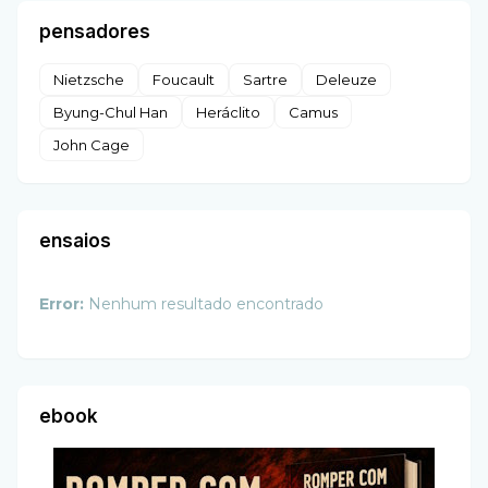
pensadores
Nietzsche
Foucault
Sartre
Deleuze
Byung-Chul Han
Heráclito
Camus
John Cage
ensaios
Error:
Nenhum resultado encontrado
ebook