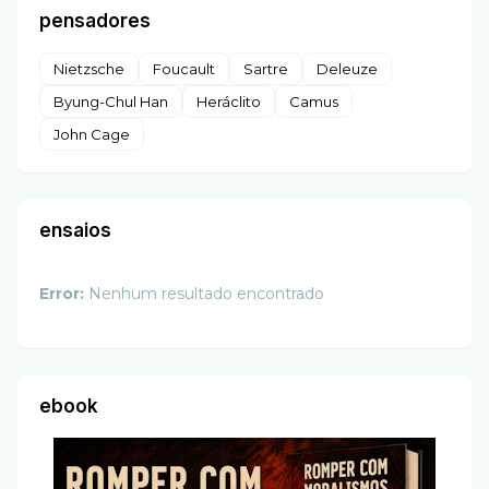
pensadores
Nietzsche
Foucault
Sartre
Deleuze
Byung-Chul Han
Heráclito
Camus
John Cage
ensaios
Error:
Nenhum resultado encontrado
ebook