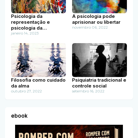
Psicologia da
A psicologia pode
representação e
aprisionar ou libertar
psicologia da
novembro 06, 2022
diferença
janeiro 14, 2023
Filosofia como cuidado
Psiquiatria tradicional e
da alma
controle social
outubro 27, 2022
setembro 16, 2022
ebook