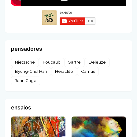
pensadores
Nietzsche
Foucault
Sartre
Deleuze
Byung-Chul Han
Heráclito
Camus
John Cage
ensaios