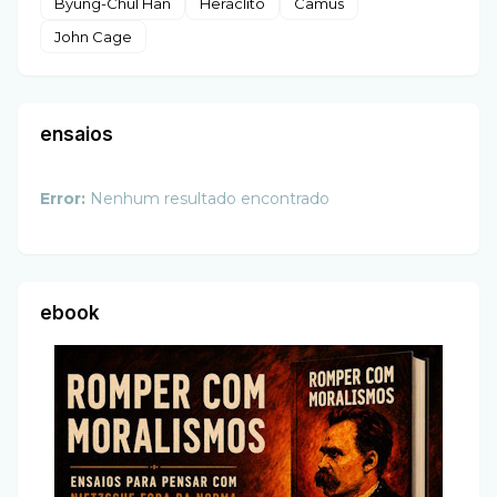
Byung-Chul Han
Heráclito
Camus
John Cage
ensaios
Error:
Nenhum resultado encontrado
ebook