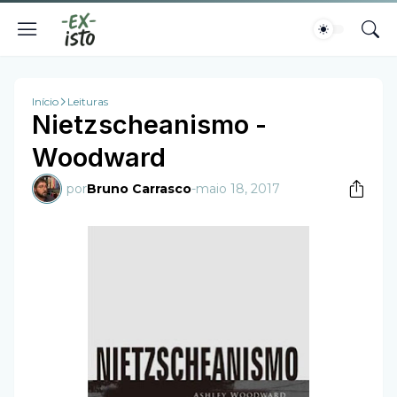
Início
Leituras
Nietzscheanismo -
Woodward
por
Bruno Carrasco
-
maio 18, 2017