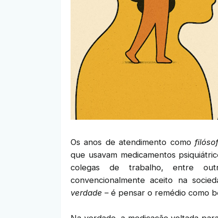
Os anos de atendimento como
filóso
que usavam medicamentos psiquiátrico
colegas de trabalho, entre ou
convencionalmente aceito na soci
verdade
– é pensar o remédio como ben
Na verdade, a medicação voltada para 