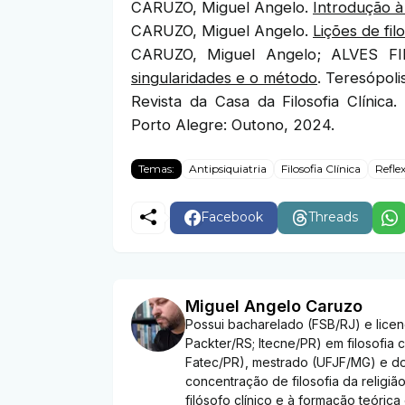
CARUZO, Miguel Angelo.
Introdução à f
CARUZO, Miguel Angelo.
Lições de filo
CARUZO, Miguel Angelo; ALVES FIL
singularidades e o método
. Teresópoli
Revista da Casa da Filosofia Clínica.
Porto Alegre: Outono, 2024.
Temas:
Antipsiquiatria
Filosofia Clínica
Refle
Facebook
Threads
Miguel Angelo Caruzo
Possui bacharelado (FSB/RJ) e licenc
Packter/RS; Itecne/PR) em filosofia cl
Fatec/PR), mestrado (UFJF/MG) e do
concentração de filosofia da religi
filósofo clínico e à formação teórica