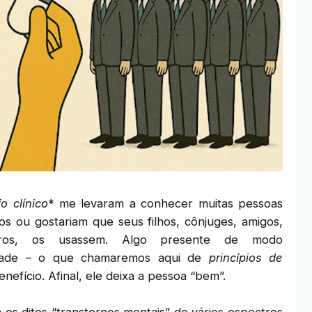
fo clínico
* me levaram a conhecer muitas pessoas
s ou gostariam que seus filhos, cônjuges, amigos,
tros, os usassem. Algo presente de modo
edade – o que chamaremos aqui de
princípios de
efício. Afinal, ele deixa a pessoa “bem”.
os ditos “transtornos mentais” de vários espectros