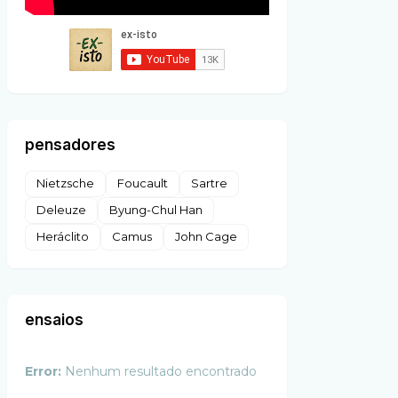
pensadores
Nietzsche
Foucault
Sartre
Deleuze
Byung-Chul Han
Heráclito
Camus
John Cage
ensaios
Error:
Nenhum resultado encontrado