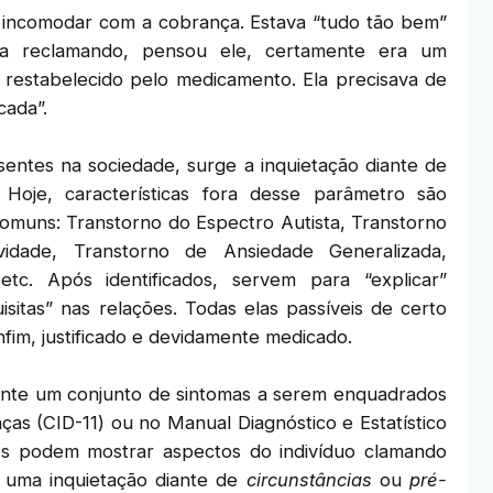
 incomodar com a cobrança. Estava “tudo tão bem”
a reclamando, pensou ele, certamente era um
r restabelecido pelo medicamento. Ela precisava de
cada”.
entes na sociedade, surge a inquietação diante de
Hoje, características fora desse parâmetro são
 comuns: Transtorno do Espectro Autista, Transtorno
vidade, Transtorno de Ansiedade Generalizada,
tc. Após identificados, servem para “explicar”
isitas” nas relações. Todas elas passíveis de certo
nfim, justificado e devidamente medicado.
mente um conjunto de sintomas a serem enquadrados
ças (CID-11) ou no Manual Diagnóstico e Estatístico
es podem mostrar aspectos do indivíduo clamando
 uma inquietação diante de
circunstâncias
ou
pré-