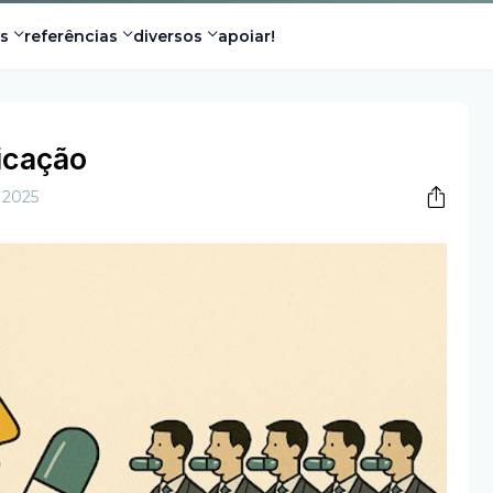
s
referências
diversos
apoiar!
icação
 2025