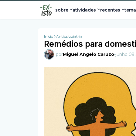
sobre
atividades
recentes
tema
Início
Antipsiquiatria
Remédios para domest
por
Miguel Angelo Caruzo
-
junho 09,