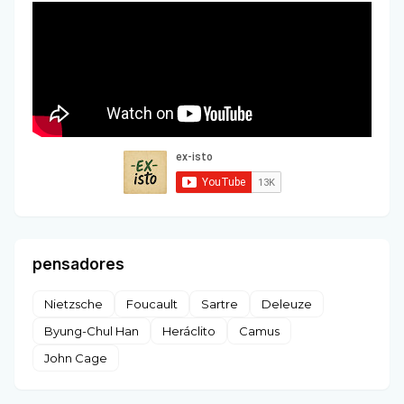
pensadores
Nietzsche
Foucault
Sartre
Deleuze
Byung-Chul Han
Heráclito
Camus
John Cage