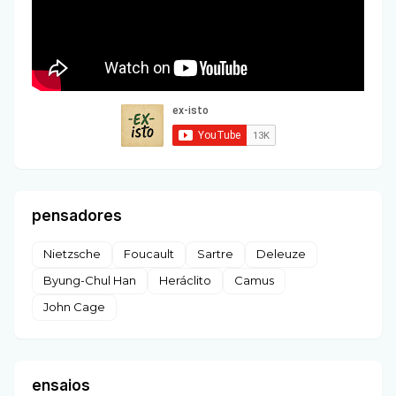
pensadores
Nietzsche
Foucault
Sartre
Deleuze
Byung-Chul Han
Heráclito
Camus
John Cage
ensaios