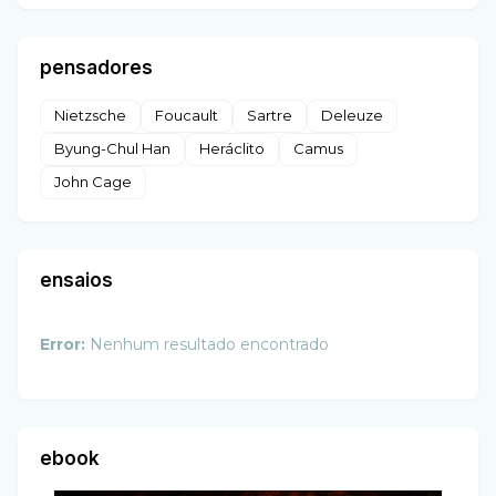
pensadores
Nietzsche
Foucault
Sartre
Deleuze
Byung-Chul Han
Heráclito
Camus
John Cage
ensaios
Error:
Nenhum resultado encontrado
ebook