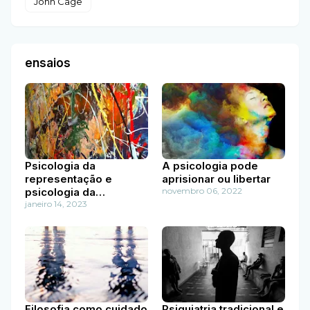
John Cage
ensaios
Psicologia da
A psicologia pode
representação e
aprisionar ou libertar
psicologia da
novembro 06, 2022
diferença
janeiro 14, 2023
Filosofia como cuidado
Psiquiatria tradicional e