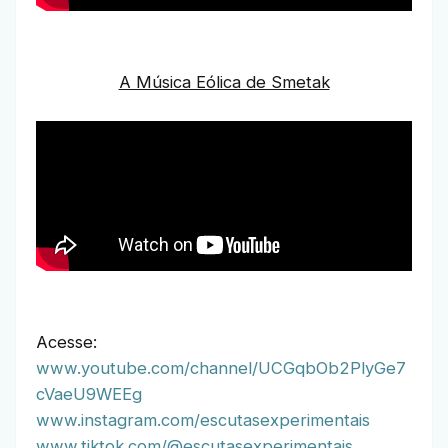
A Música Eólica de Smetak
Acesse:
www.youtube.com/channel/UCGqbOb2PlyGe7
cVaeU9WEEg
www.instagram.com/escutasexperimentais
www.tiktok.com/@escutasexperimentais