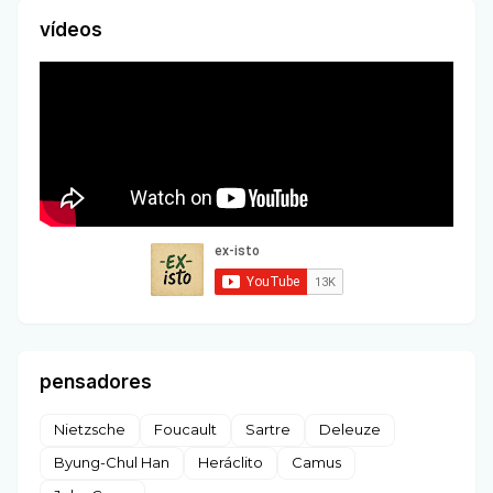
vídeos
pensadores
Nietzsche
Foucault
Sartre
Deleuze
Byung-Chul Han
Heráclito
Camus