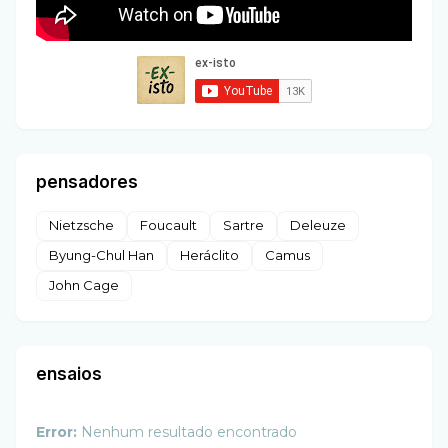
pensadores
Nietzsche
Foucault
Sartre
Deleuze
Byung-Chul Han
Heráclito
Camus
John Cage
ensaios
Error:
Nenhum resultado encontrado