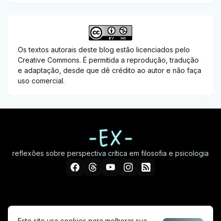
Os textos autorais deste blog estão licenciados pelo
Creative Commons. É permitida a reprodução, tradução
e adaptação, desde que dê crédito ao autor e não faça
uso comercial.
reflexões sobre perspectiva crítica em filosofia e psicologia
início
sobre
cursos
privacidade
Este site usa cookies para melhorar sua