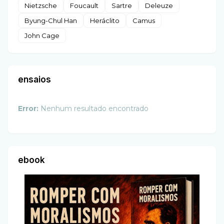
Nietzsche
Foucault
Sartre
Deleuze
Byung-Chul Han
Heráclito
Camus
John Cage
ensaios
Error:
Nenhum resultado encontrado
ebook