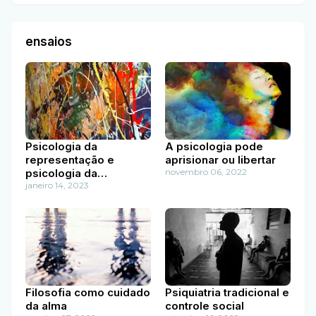
ensaios
Psicologia da
A psicologia pode
representação e
aprisionar ou libertar
psicologia da
novembro 06, 2022
diferença
janeiro 14, 2023
Filosofia como cuidado
Psiquiatria tradicional e
da alma
controle social