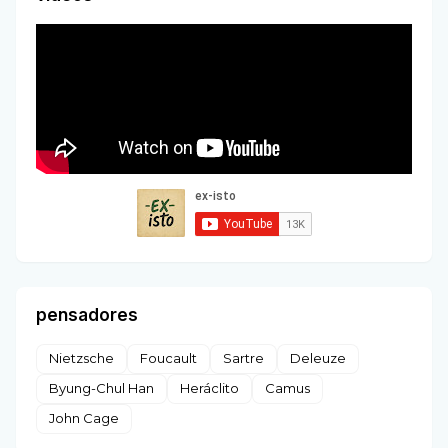
pensadores
Nietzsche
Foucault
Sartre
Deleuze
Byung-Chul Han
Heráclito
Camus
John Cage